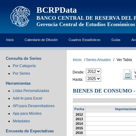
BCRPData
BANCO CENTRAL DE RESERVA DEL 
Gerencia Central de Estudios Económicos
Inicio
Calendario de Difusión
Cuadros Estadísticos
Guías
Ac
Consulta de Series
Inicio
/
Series Anuales
/
Ver Tabla
Por Categoría
Desde:
Por Series
Hasta:
Herramientas
BIENES DE CONSUMO -
Listas Personalizadas
Add-In para Excel
API para Desarrolladores
Fecha
Importacione
App para Móviles
2012
2013
Metadatos
2014
2015
Encuesta de Expectativas
2016