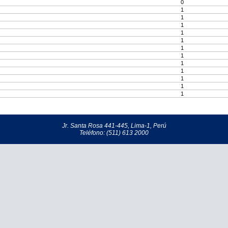
0
1
1
1
1
1
1
1
1
1
1
1
1
Jr. Santa Rosa 441-445, Lima-1, Perú
Teléfono: (511) 613 2000