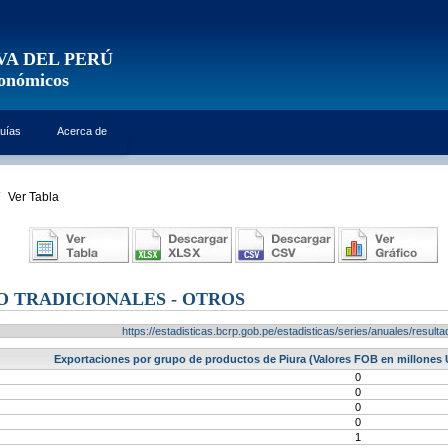
VA DEL PERÚ
conómicos
uías
Acerca de
Ver Tabla
 TRADICIONALES - OTROS
https://estadisticas.bcrp.gob.pe/estadisticas/series/anuales/resu
Exportaciones por grupo de productos de Piura (Valores FOB en millones U
0
0
0
0
1