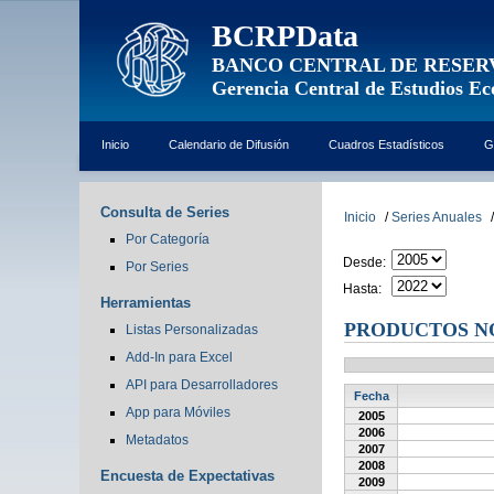
BCRPData
BANCO CENTRAL DE RESER
Gerencia Central de Estudios E
Inicio
Calendario de Difusión
Cuadros Estadísticos
G
Consulta de Series
Inicio
/
Series Anuales
/
Por Categoría
Desde:
Por Series
Hasta:
Herramientas
PRODUCTOS NO
Listas Personalizadas
Add-In para Excel
API para Desarrolladores
Fecha
App para Móviles
2005
2006
Metadatos
2007
2008
Encuesta de Expectativas
2009