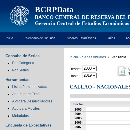
BCRPData
BANCO CENTRAL DE RESERVA DEL 
Gerencia Central de Estudios Económicos
Inicio
Calendario de Difusión
Cuadros Estadísticos
Guías
Ac
Consulta de Series
Inicio
/
Series Anuales
/
Ver Tabla
Por Categoría
Desde:
Por Series
Hasta:
Herramientas
CALLAO - NACIONALE
Listas Personalizadas
Add-In para Excel
API para Desarrolladores
Fecha
App para Móviles
2003
2004
Metadatos
2005
2006
Encuesta de Expectativas
2007