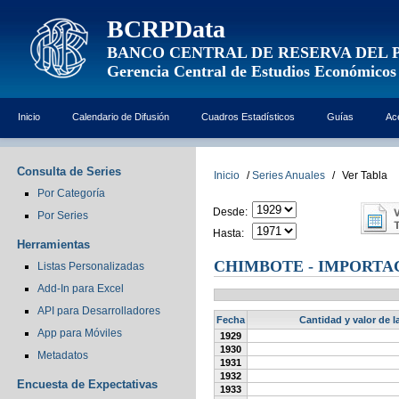
BCRPData
BANCO CENTRAL DE RESERVA DEL 
Gerencia Central de Estudios Económicos
Inicio
Calendario de Difusión
Cuadros Estadísticos
Guías
Ac
Consulta de Series
Inicio
/
Series Anuales
/
Ver Tabla
Por Categoría
Desde:
Por Series
Hasta:
Herramientas
CHIMBOTE - IMPORTAC
Listas Personalizadas
Add-In para Excel
API para Desarrolladores
Fecha
Cantidad y valor de l
App para Móviles
1929
1930
Metadatos
1931
1932
Encuesta de Expectativas
1933