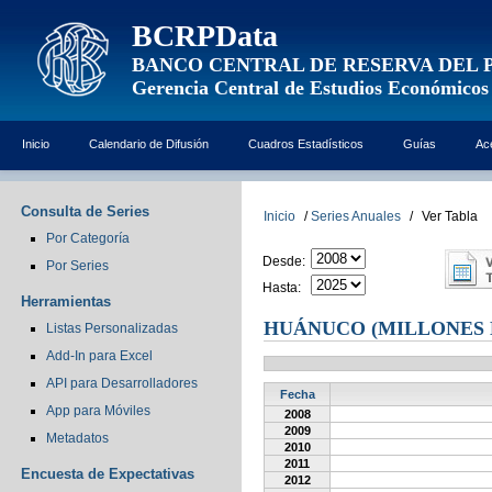
BCRPData
BANCO CENTRAL DE RESERVA DEL 
Gerencia Central de Estudios Económicos
Inicio
Calendario de Difusión
Cuadros Estadísticos
Guías
Ac
Consulta de Series
Inicio
/
Series Anuales
/
Ver Tabla
Por Categoría
Desde:
Por Series
Hasta:
Herramientas
HUÁNUCO (MILLONES 
Listas Personalizadas
Add-In para Excel
API para Desarrolladores
Fecha
App para Móviles
2008
2009
Metadatos
2010
2011
Encuesta de Expectativas
2012