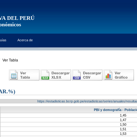
VA DEL PERÚ
conómicos
uías
Acerca de
Ver Tabla
AR.%)
https://estadisticas.bcrp.gob.pe/estadisticas/series/anuales/resu
PBI y demografía - Poblaci
1,45
1,47
1,50
1,51
1,53