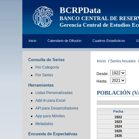
BCRPData
BANCO CENTRAL DE RESER
Gerencia Central de Estudios E
Inicio
Calendario de Difusión
Cuadros Estadísticos
G
Consulta de Series
Inicio
/
Series Anuales
/
Por Categoría
Desde:
Por Series
Hasta:
Herramientas
POBLACIÓN (V
Listas Personalizadas
Add-In para Excel
API para Desarrolladores
Fecha
App para Móviles
1922
1923
Metadatos
1924
1925
Encuesta de Expectativas
1926