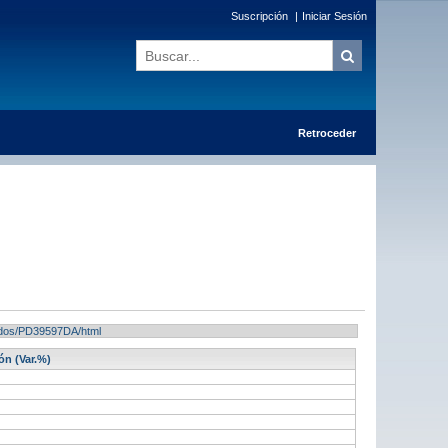
Suscripción
|
Iniciar Sesión
Retroceder
ltados/PD39597DA/html
ón (Var.%)