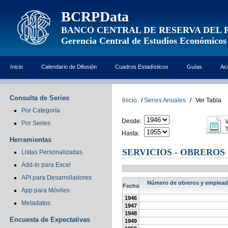
BCRPData
BANCO CENTRAL DE RESERVA DEL 
Gerencia Central de Estudios Económicos
Inicio
Calendario de Difusión
Cuadros Estadísticos
Guías
Ac
Consulta de Series
Inicio
/
Series Anuales
/
Ver Tabla
Por Categoría
Desde:
Por Series
Hasta:
Herramientas
SERVICIOS - OBREROS 
Listas Personalizadas
Add-In para Excel
API para Desarrolladores
Número de obreros y empleados
Fecha
App para Móviles
1946
Metadatos
1947
1948
Encuesta de Expectativas
1949