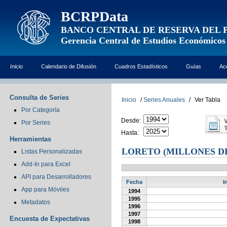
BCRPData
BANCO CENTRAL DE RESERVA DEL 
Gerencia Central de Estudios Económicos
Inicio
Calendario de Difusión
Cuadros Estadísticos
Guías
Ac
Consulta de Series
Inicio
/
Series Anuales
/
Ver Tabla
Por Categoría
Desde:
Por Series
Hasta:
Herramientas
LORETO (MILLONES DE
Listas Personalizadas
Add-In para Excel
API para Desarrolladores
Fecha
I
App para Móviles
1994
1995
Metadatos
1996
1997
Encuesta de Expectativas
1998