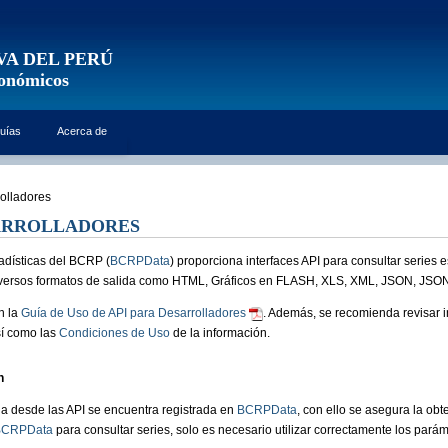
VA DEL PERÚ
conómicos
uías
Acerca de
olladores
SARROLLADORES
adísticas del BCRP (
BCRPData
) proporciona interfaces API para consultar series
iversos formatos de salida como HTML, Gráficos en FLASH, XLS, XML, JSON, JSO
n la
Guía de Uso de API para Desarrolladores
. Además, se recomienda revisar i
sí como las
Condiciones de Uso
de la información.
n
a desde las API se encuentra registrada en
BCRPData
, con ello se asegura la obt
BCRPData
para consultar series, solo es necesario utilizar correctamente los parám