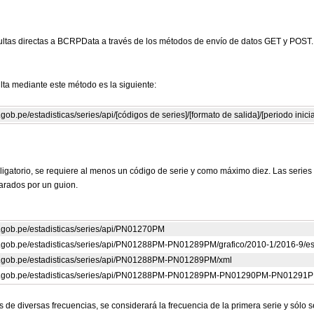
ultas directas a BCRPData a través de los métodos de envío de datos GET y POST.
lta mediante este método es la siguiente:
.gob.pe/estadisticas/series/api/[códigos de series]/[formato de salida]/[periodo inicial
ligatorio, se requiere al menos un código de serie y como máximo diez. Las serie
arados por un guion.
rp.gob.pe/estadisticas/series/api/PN01270PM
crp.gob.pe/estadisticas/series/api/PN01288PM-PN01289PM/grafico/2010-1/2016-9/e
crp.gob.pe/estadisticas/series/api/PN01288PM-PN01289PM/xml
bcrp.gob.pe/estadisticas/series/api/PN01288PM-PN01289PM-PN01290PM-PN01291
es de diversas frecuencias, se considerará la frecuencia de la primera serie y sólo