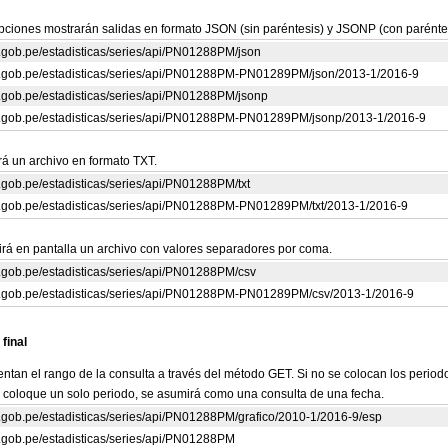
pciones mostrarán salidas en formato JSON (sin paréntesis) y JSONP (con paréntes
rp.gob.pe/estadisticas/series/api/PN01288PM/json
crp.gob.pe/estadisticas/series/api/PN01288PM-PN01289PM/json/2013-1/2016-9
rp.gob.pe/estadisticas/series/api/PN01288PM/jsonp
crp.gob.pe/estadisticas/series/api/PN01288PM-PN01289PM/jsonp/2013-1/2016-9
á un archivo en formato TXT.
rp.gob.pe/estadisticas/series/api/PN01288PM/txt
crp.gob.pe/estadisticas/series/api/PN01288PM-PN01289PM/txt/2013-1/2016-9
rá en pantalla un archivo con valores separadores por coma.
rp.gob.pe/estadisticas/series/api/PN01288PM/csv
crp.gob.pe/estadisticas/series/api/PN01288PM-PN01289PM/csv/2013-1/2016-9
 final
ntan el rango de la consulta a través del método GET. Si no se colocan los periodo
e coloque un solo periodo, se asumirá como una consulta de una fecha.
rp.gob.pe/estadisticas/series/api/PN01288PM/grafico/2010-1/2016-9/esp
rp.gob.pe/estadisticas/series/api/PN01288PM