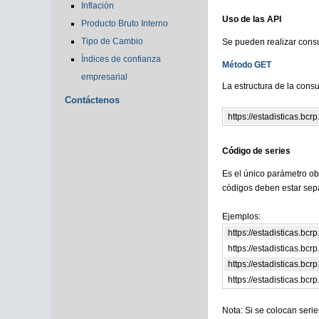
Inflación
Uso de las API
Producto Bruto Interno
Tipo de Cambio
Se pueden realizar cons
Índices de confianza
Método GET
empresarial
La estructura de la consu
Contáctenos
https://estadisticas.bcrp
Código de series
Es el único parámetro ob
códigos deben estar sep
Ejemplos:
https://estadisticas.bc
https://estadisticas.b
https://estadisticas.b
https://estadisticas.
Nota: Si se colocan seri