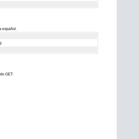
a español.
g
odo GET: