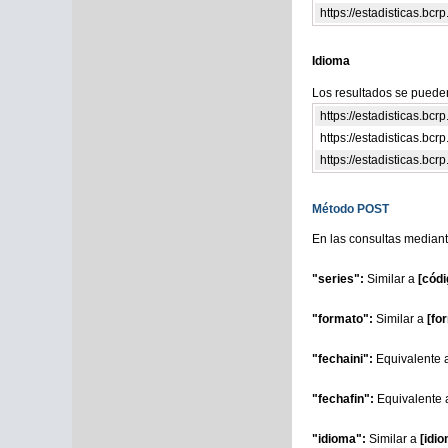
https://estadisticas.bc
Idioma
Los resultados se pueden
https://estadisticas.b
https://estadisticas.b
https://estadisticas.bc
Método POST
En las consultas mediant
"series":
Similar a
[códi
"formato":
Similar a
[fo
"fechaini":
Equivalente 
"fechafin":
Equivalente
"idioma":
Similar a
[idi