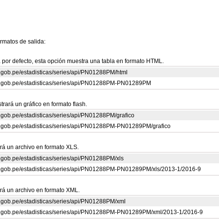
ormatos de salida:
a por defecto, esta opción muestra una tabla en formato HTML.
rp.gob.pe/estadisticas/series/api/PN01288PM/html
crp.gob.pe/estadisticas/series/api/PN01288PM-PN01289PM
rará un gráfico en formato flash.
rp.gob.pe/estadisticas/series/api/PN01288PM/grafico
crp.gob.pe/estadisticas/series/api/PN01288PM-PN01289PM/grafico
rá un archivo en formato XLS.
rp.gob.pe/estadisticas/series/api/PN01288PM/xls
crp.gob.pe/estadisticas/series/api/PN01288PM-PN01289PM/xls/2013-1/2016-9
rá un archivo en formato XML.
rp.gob.pe/estadisticas/series/api/PN01288PM/xml
crp.gob.pe/estadisticas/series/api/PN01288PM-PN01289PM/xml/2013-1/2016-9