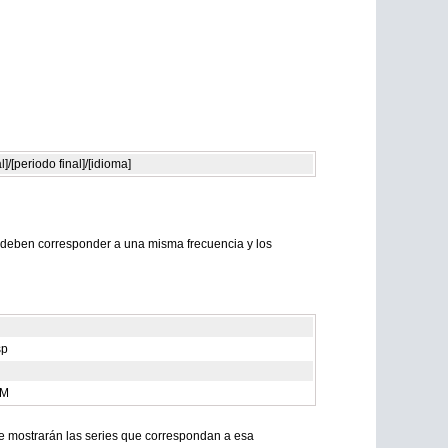
]/[periodo final]/[idioma]
s deben corresponder a una misma frecuencia y los
sp
PM
 se mostrarán las series que correspondan a esa