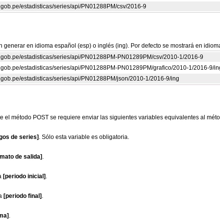
rp.gob.pe/estadisticas/series/api/PN01288PM/csv/2016-9
 generar en idioma español (esp) o inglés (ing). Por defecto se mostrará en idiom
crp.gob.pe/estadisticas/series/api/PN01288PM-PN01289PM/csv/2010-1/2016-9
crp.gob.pe/estadisticas/series/api/PN01288PM-PN01289PM/grafico/2010-1/2016-9/in
rp.gob.pe/estadisticas/series/api/PN01288PM/json/2010-1/2016-9/ing
e el método POST se requiere enviar las siguientes variables equivalentes al mét
gos de series]
. Sólo esta variable es obligatoria.
rmato de salida]
.
a
[periodo inicial]
.
 a
[periodo final]
.
oma]
.