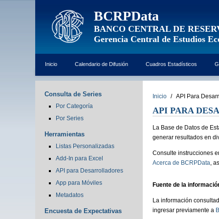
BCRPData
BANCO CENTRAL DE RESER
Gerencia Central de Estudios E
Inicio
Calendario de Difusión
Cuadros Estadísticos
G
Consulta de Series
Inicio
/
API Para Desarr
Por Categoría
API PARA DE
Por Series
La Base de Datos de Est
Herramientas
generar resultados en d
Listas Personalizadas
Consulte instrucciones e
Add-In para Excel
Acerca de BCRPData
, a
API para Desarrolladores
App para Móviles
Fuente de la informació
Metadatos
La información consultad
ingresar previamente a
Encuesta de Expectativas