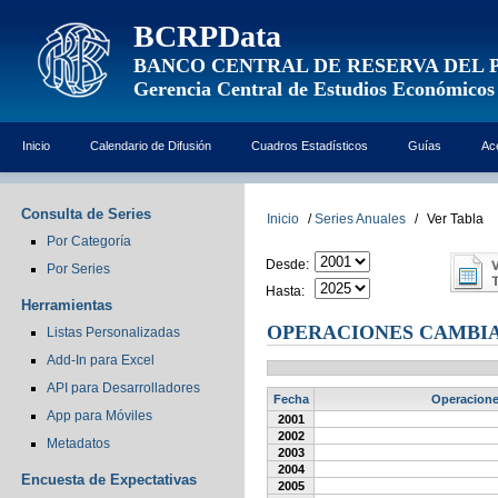
BCRPData
BANCO CENTRAL DE RESERVA DEL 
Gerencia Central de Estudios Económicos
Inicio
Calendario de Difusión
Cuadros Estadísticos
Guías
Ac
Consulta de Series
Inicio
/
Series Anuales
/
Ver Tabla
Por Categoría
Desde:
Por Series
Hasta:
Herramientas
OPERACIONES CAMBIAR
Listas Personalizadas
Add-In para Excel
API para Desarrolladores
Fecha
Operaciones
App para Móviles
2001
2002
Metadatos
2003
2004
Encuesta de Expectativas
2005