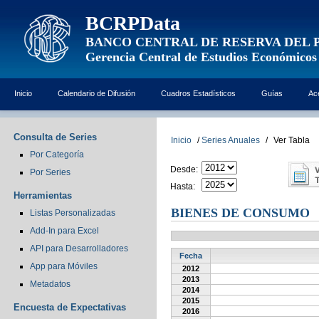
BCRPData
BANCO CENTRAL DE RESERVA DEL 
Gerencia Central de Estudios Económicos
Inicio
Calendario de Difusión
Cuadros Estadísticos
Guías
Ac
Consulta de Series
Inicio
/
Series Anuales
/
Ver Tabla
Por Categoría
Desde:
Por Series
Hasta:
Herramientas
BIENES DE CONSUMO
Listas Personalizadas
Add-In para Excel
API para Desarrolladores
Fecha
App para Móviles
2012
2013
Metadatos
2014
2015
Encuesta de Expectativas
2016