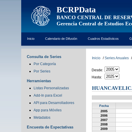
BCRPData
BANCO CENTRAL DE RESER
Gerencia Central de Estudios E
Inicio
Calendario de Difusión
Cuadros Estadísticos
G
Consulta de Series
Inicio
/
Series Anuales
/
Por Categoría
Desde:
Por Series
Hasta:
Herramientas
HUANCAVELIC
Listas Personalizadas
Add-In para Excel
API para Desarrolladores
Fecha
App para Móviles
2005
2006
Metadatos
2007
2008
Encuesta de Expectativas
2009