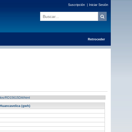
Suscripción
|
Iniciar Sesión
Retroceder
ltados/RD15615DA/html
 Huancavelica (gwh)