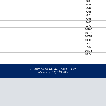
7085
7099
7244
7268
7070
7195
7409
9279
10266
10278
10059
10203
9572
8967
10433
10559
Jr. Santa Rosa 441-445, Lima-1, Perú
Teléfono: (511) 613 2000