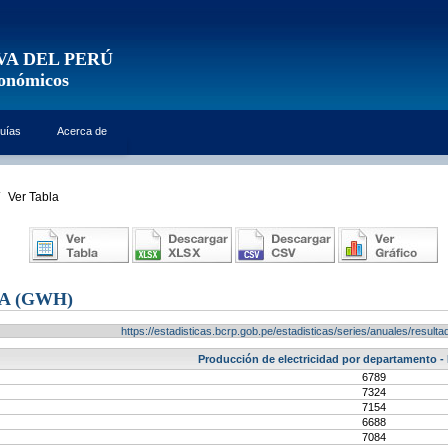
VA DEL PERÚ
conómicos
uías
Acerca de
Ver Tabla
A (GWH)
https://estadisticas.bcrp.gob.pe/estadisticas/series/anuales/resu
Producción de electricidad por departamento -
6789
7324
7154
6688
7084