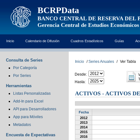
BCRPData
BANCO CENTRAL DE RESERVA DEL 
Gerencia Central de Estudios Económicos
Inicio
Calendario de Difusión
Cuadros Estadísticos
Guías
Ac
Consulta de Series
Inicio
/
Series Anuales
/
Ver Tabla
Por Categoría
Desde:
Por Series
Hasta:
Herramientas
ACTIVOS - ACTIVOS D
Listas Personalizadas
Add-In para Excel
API para Desarrolladores
Fecha
App para Móviles
2012
2013
Metadatos
2014
2015
Encuesta de Expectativas
2016