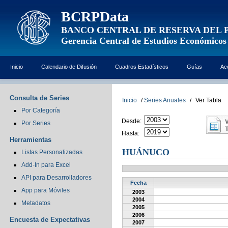
BCRPData
BANCO CENTRAL DE RESERVA DEL 
Gerencia Central de Estudios Económicos
Inicio
Calendario de Difusión
Cuadros Estadísticos
Guías
Ac
Consulta de Series
Inicio
/
Series Anuales
/
Ver Tabla
Por Categoría
Desde:
Por Series
Hasta:
Herramientas
HUÁNUCO
Listas Personalizadas
Add-In para Excel
API para Desarrolladores
Fecha
App para Móviles
2003
2004
Metadatos
2005
2006
Encuesta de Expectativas
2007