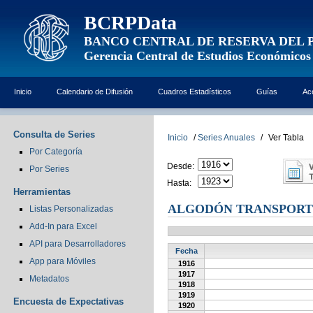
BCRPData
BANCO CENTRAL DE RESERVA DEL 
Gerencia Central de Estudios Económicos
Inicio
Calendario de Difusión
Cuadros Estadísticos
Guías
Ac
Consulta de Series
Inicio
/
Series Anuales
/
Ver Tabla
Por Categoría
Desde:
Por Series
Hasta:
Herramientas
ALGODÓN TRANSPORT
Listas Personalizadas
Add-In para Excel
API para Desarrolladores
Fecha
App para Móviles
1916
1917
Metadatos
1918
1919
Encuesta de Expectativas
1920