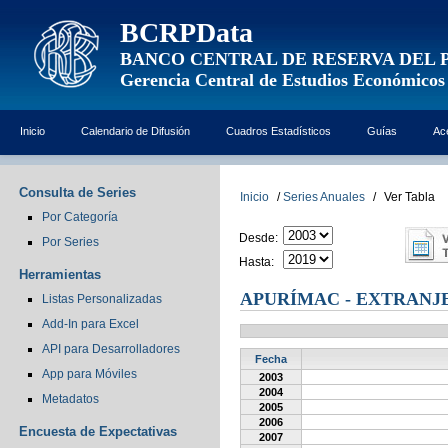
BCRPData
BANCO CENTRAL DE RESERVA DEL 
Gerencia Central de Estudios Económicos
Inicio
Calendario de Difusión
Cuadros Estadísticos
Guías
Ac
Consulta de Series
Inicio
/
Series Anuales
/
Ver Tabla
Por Categoría
Desde:
Por Series
Hasta:
Herramientas
APURÍMAC - EXTRANJ
Listas Personalizadas
Add-In para Excel
API para Desarrolladores
Fecha
App para Móviles
2003
2004
Metadatos
2005
2006
Encuesta de Expectativas
2007