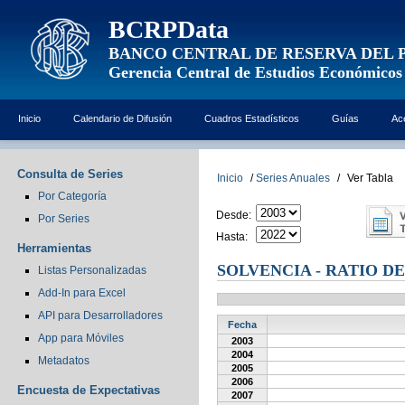
BCRPData
BANCO CENTRAL DE RESERVA DEL 
Gerencia Central de Estudios Económicos
Inicio
Calendario de Difusión
Cuadros Estadísticos
Guías
Ac
Consulta de Series
Inicio
/
Series Anuales
/
Ver Tabla
Por Categoría
Desde:
Por Series
Hasta:
Herramientas
SOLVENCIA - RATIO D
Listas Personalizadas
Add-In para Excel
API para Desarrolladores
Fecha
App para Móviles
2003
2004
Metadatos
2005
2006
Encuesta de Expectativas
2007