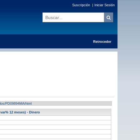
Suscripción
|
Iniciar Sesión
Retroceder
ltados/PD09894MA/html
(var% 12 meses) - Dinero