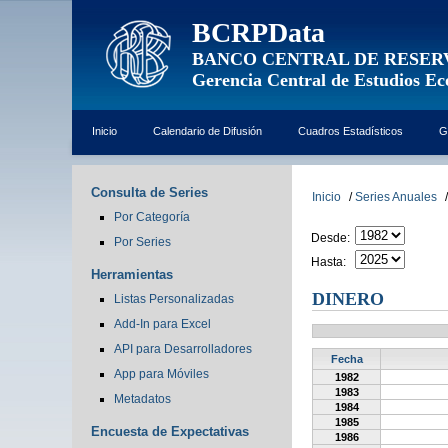
BCRPData
BANCO CENTRAL DE RESER
Gerencia Central de Estudios E
Inicio
Calendario de Difusión
Cuadros Estadísticos
G
Consulta de Series
Inicio
/
Series Anuales
/
Por Categoría
Desde:
Por Series
Hasta:
Herramientas
DINERO
Listas Personalizadas
Add-In para Excel
API para Desarrolladores
Fecha
App para Móviles
1982
1983
Metadatos
1984
1985
Encuesta de Expectativas
1986