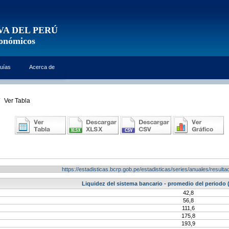
VA DEL PERÚ
conómicos
uías
Acerca de
Ver Tabla
https://estadisticas.bcrp.gob.pe/estadisticas/series/anuales/resu
Liquidez del sistema bancario - promedio del periodo 
42,8
56,8
111,6
175,8
193,9