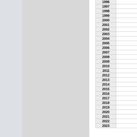
1996
1997
1998
1999
2000
2001
2002
2003
2004
2005
2006
2007
2008
2009
2010
2011
2012
2013
2014
2015
2016
2017
2018
2019
2020
2021
2022
2023