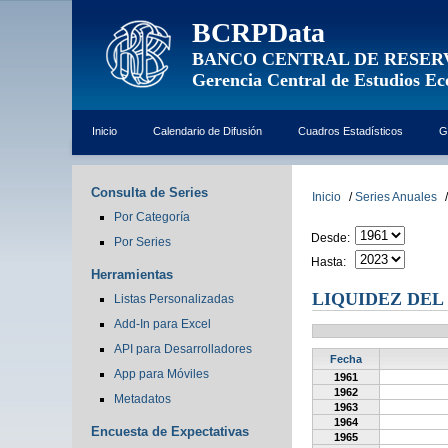
BCRPData
BANCO CENTRAL DE RESER
Gerencia Central de Estudios E
Inicio
Calendario de Difusión
Cuadros Estadísticos
G
Consulta de Series
Inicio
/
Series Anuales
/
Por Categoría
Desde:
Por Series
Hasta:
Herramientas
LIQUIDEZ DEL
Listas Personalizadas
Add-In para Excel
API para Desarrolladores
Fecha
App para Móviles
1961
1962
Metadatos
1963
1964
Encuesta de Expectativas
1965