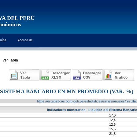
VA DEL PERÚ
conómicos
uías
Acerca de
Ver Tabla
 SISTEMA BANCARIO EN MN PROMEDIO (VAR. %)
https://estadisticas.bcrp.gob.pe/estadisticas/series/anuales/resu
Indicadores monetarios - Liquidez del Sistema Bancari
17,0
12,4
12,5
15,5
21,8