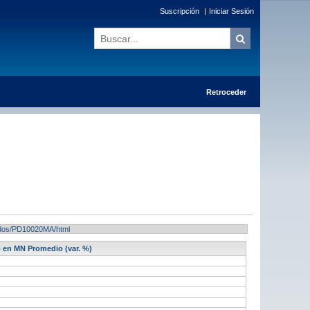
Suscripción
|
Iniciar Sesión
Retroceder
ltados/PD10020MA/html
o en MN Promedio (var. %)