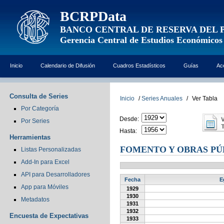
BCRPData
BANCO CENTRAL DE RESERVA DEL 
Gerencia Central de Estudios Económicos
Inicio
Calendario de Difusión
Cuadros Estadísticos
Guías
Ac
Consulta de Series
Inicio
/
Series Anuales
/
Ver Tabla
Por Categoría
Desde:
Por Series
Hasta:
Herramientas
FOMENTO Y OBRAS PÚ
Listas Personalizadas
Add-In para Excel
API para Desarrolladores
Fecha
E
App para Móviles
1929
1930
Metadatos
1931
1932
Encuesta de Expectativas
1933