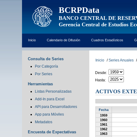
BCRPData
BANCO CENTRAL DE RESER
Gerencia Central de Estudios E
Inicio
Calendario de Difusión
Cuadros Estadísticos
G
Consulta de Series
Inicio
/
Series Anuales
/
Por Categoría
Desde:
Por Series
Hasta:
Herramientas
ACTIVOS EXTE
Listas Personalizadas
Add-In para Excel
API para Desarrolladores
Fecha
App para Móviles
1959
1960
Metadatos
1961
1962
Encuesta de Expectativas
1963