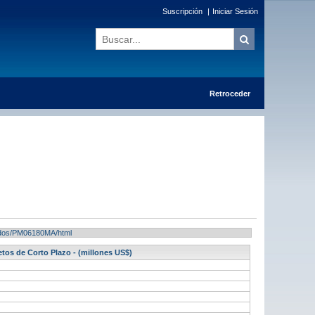
Suscripción
|
Iniciar Sesión
Retroceder
ltados/PM06180MA/html
tos de Corto Plazo - (millones US$)