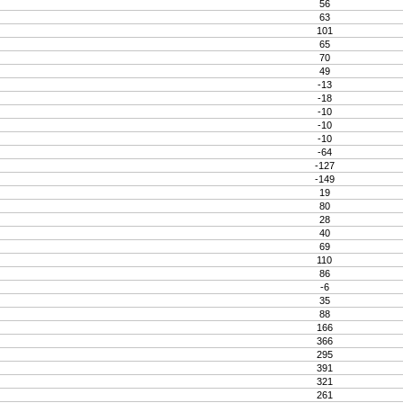
56
63
101
65
70
49
-13
-18
-10
-10
-10
-64
-127
-149
19
80
28
40
69
110
86
-6
35
88
166
366
295
391
321
261