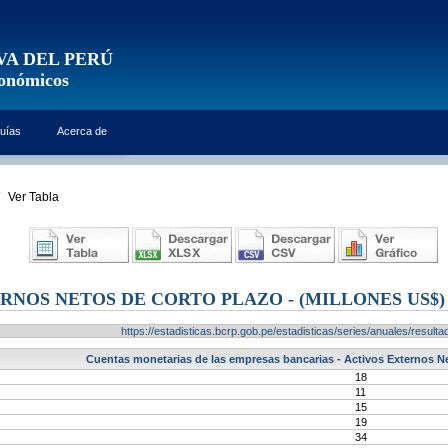
VA DEL PERÚ
conómicos
uías
Acerca de
Ver Tabla
RNOS NETOS DE CORTO PLAZO - (MILLONES US$)
https://estadisticas.bcrp.gob.pe/estadisticas/series/anuales/resu
Cuentas monetarias de las empresas bancarias - Activos Externos Ne
18
11
15
19
34