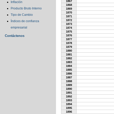
1867
Inflación
1868
Producto Bruto Interno
1869
1870
Tipo de Cambio
1871
1872
Índices de confianza
1873
empresarial
1874
1875
Contáctenos
1876
1877
1878
1879
1880
1881
1882
1883
1884
1885
1886
1887
1888
1889
1890
1891
1892
1893
1894
1895
1896