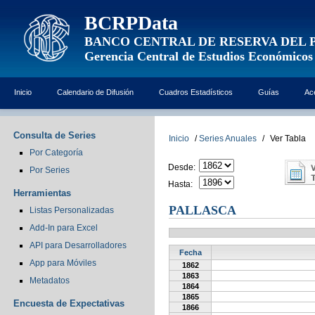
BCRPData
BANCO CENTRAL DE RESERVA DEL 
Gerencia Central de Estudios Económicos
Inicio
Calendario de Difusión
Cuadros Estadísticos
Guías
Ac
Consulta de Series
Inicio
/
Series Anuales
/
Ver Tabla
Por Categoría
Desde:
Por Series
Hasta:
Herramientas
PALLASCA
Listas Personalizadas
Add-In para Excel
API para Desarrolladores
Fecha
App para Móviles
1862
1863
Metadatos
1864
1865
Encuesta de Expectativas
1866