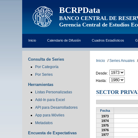
BCRPData
BANCO CENTRAL DE RESER
Gerencia Central de Estudios E
Inicio
Calendario de Difusión
Cuadros Estadísticos
G
Consulta de Series
Inicio
/
Series Anuales
/
Por Categoría
Desde:
Por Series
Hasta:
Herramientas
SECTOR PRIV
Listas Personalizadas
Add-In para Excel
API para Desarrolladores
Fecha
App para Móviles
1973
1974
Metadatos
1975
1976
Encuesta de Expectativas
1977