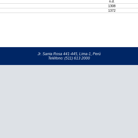
n.d.
1308
1372
Jr. Santa Rosa 441-445, Lima-1, Perú
Teléfono: (511) 613 2000