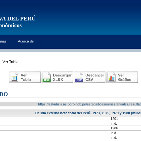
VA DEL PERÚ
conómicos
uías
Acerca de
Ver Tabla
ADO
https://estadisticas.bcrp.gob.pe/estadisticas/series/anuales/resu
Deuda externa neta total del Perú, 1973, 1975, 1979 y 1980 (millo
1201
n.d.
1286
n.d.
n.d.