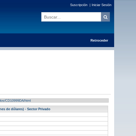
Suscripción
|
Iniciar Sesión
Retroceder
ltados/CD10999DA/html
nes de dólares) - Sector Privado