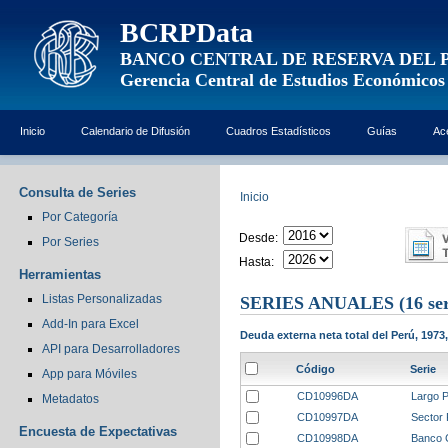
BCRPData
BANCO CENTRAL DE RESERVA DEL 
Gerencia Central de Estudios Económicos
Inicio
Calendario de Difusión
Cuadros Estadísticos
Guías
Ac
Consulta de Series
Inicio
Por Categoría
Desde:
Por Series
Hasta:
Herramientas
Listas Personalizadas
SERIES ANUALES
(16 ser
Add-In para Excel
Deuda externa neta total del Perú, 1973
API para Desarrolladores
Código
Serie
App para Móviles
CD10996DA
Largo P
Metadatos
CD10997DA
Sector 
Encuesta de Expectativas
CD10998DA
Banco 