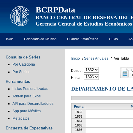
BCRPData
BANCO CENTRAL DE RESERVA DEL 
Gerencia Central de Estudios Económicos
Inicio
Calendario de Difusión
Cuadros Estadísticos
Guías
Ac
Consulta de Series
Inicio
/
Series Anuales
/
Ver Tabla
Por Categoría
Desde:
Por Series
Hasta:
Herramientas
DEPARTAMENTO DE LA
Listas Personalizadas
Add-In para Excel
API para Desarrolladores
Fecha
P
App para Móviles
1862
1863
Metadatos
1864
1865
Encuesta de Expectativas
1866