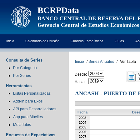
BCRPData
BANCO CENTRAL DE RESERVA DEL 
Gerencia Central de Estudios Económicos
Inicio
Calendario de Difusión
Cuadros Estadísticos
Guías
Ac
Consulta de Series
Inicio
/
Series Anuales
/
Ver Tabla
Por Categoría
Desde:
Por Series
Hasta:
Herramientas
ANCASH - PUERTO DE
Listas Personalizadas
Add-In para Excel
API para Desarrolladores
Fecha
Dese
App para Móviles
2003
2004
Metadatos
2005
2006
Encuesta de Expectativas
2007