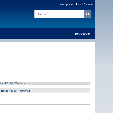
Suscripción
|
Iniciar Sesión
Retroceder
ltados/RD17047DA/html
(millones S/) - Ucayali