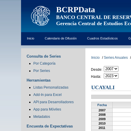
BCRPData
BANCO CENTRAL DE RESER
Gerencia Central de Estudios E
Inicio
Calendario de Difusión
Cuadros Estadísticos
G
Consulta de Series
Inicio
/
Series Anuales
/
Por Categoría
Desde:
Por Series
Hasta:
Herramientas
UCAYALI
Listas Personalizadas
Add-In para Excel
API para Desarrolladores
Fecha
App para Móviles
2007
2008
Metadatos
2009
2010
Encuesta de Expectativas
2011