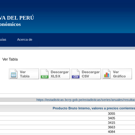
VA DEL PERÚ
conómicos
uías
Acerca de
Ver Tabla
https://estadisticas.bcrp.gob.pe/estadisticas/series/anuales/resu
Producto Bruto Interno, valores a precios corrientes 
3055
3405
3415
3663
4084