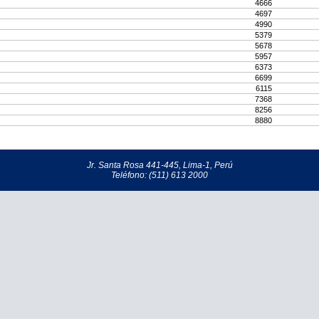
4666
4697
4990
5379
5678
5957
6373
6699
6115
7368
8256
8880
Jr. Santa Rosa 441-445, Lima-1, Perú
Teléfono: (511) 613 2000