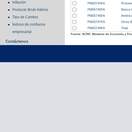
Inflación
PM05744FA
Provee
PM05745FA
Banca I
Producto Bruto Interno
PM05746FA
América
Tipo de Cambio
PM05747FA
Otros B
Índices de confianza
PM05748FA
Total
empresarial
Fuente: BCRP, Ministerio de Economía y Fin
Contáctenos