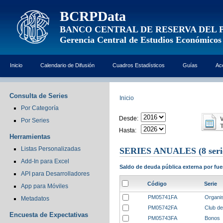
BCRPData
BANCO CENTRAL DE RESERVA DEL 
Gerencia Central de Estudios Económicos
Inicio
Calendario de Difusión
Cuadros Estadísticos
Guías
Ac
Consulta de Series
Inicio
Por Categoría
Desde:
Por Series
Hasta:
Herramientas
Listas Personalizadas
SERIES ANUALES
(8 seri
Add-In para Excel
Saldo de deuda pública externa por fuen
API para Desarrolladores
Código
Serie
App para Móviles
PM05741FA
Organis
Metadatos
PM05742FA
Club de
Encuesta de Expectativas
PM05743FA
Bonos