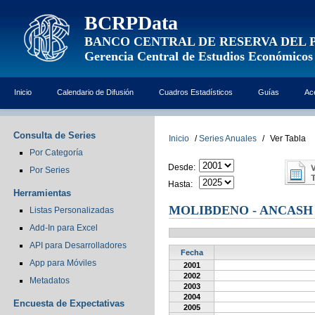
BCRPData
BANCO CENTRAL DE RESERVA DEL 
Gerencia Central de Estudios Económicos
Inicio
Calendario de Difusión
Cuadros Estadísticos
Guías
Ac
Consulta de Series
Inicio
/
Series Anuales
/
Ver Tabla
Por Categoría
Desde:
Por Series
Hasta:
Herramientas
MOLIBDENO - ANCASH 
Listas Personalizadas
Add-In para Excel
API para Desarrolladores
Fecha
App para Móviles
2001
2002
Metadatos
2003
2004
Encuesta de Expectativas
2005