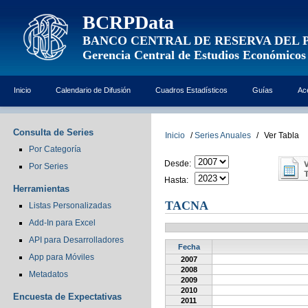
BCRPData
BANCO CENTRAL DE RESERVA DEL 
Gerencia Central de Estudios Económicos
Inicio
Calendario de Difusión
Cuadros Estadísticos
Guías
Ac
Consulta de Series
Inicio
/
Series Anuales
/
Ver Tabla
Por Categoría
Desde:
Por Series
Hasta:
Herramientas
TACNA
Listas Personalizadas
Add-In para Excel
API para Desarrolladores
Fecha
App para Móviles
2007
2008
Metadatos
2009
2010
Encuesta de Expectativas
2011