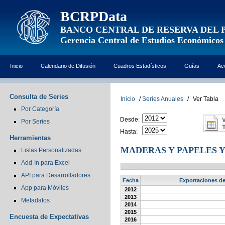
BCRPData
BANCO CENTRAL DE RESERVA DEL 
Gerencia Central de Estudios Económicos
Inicio
Calendario de Difusión
Cuadros Estadísticos
Guías
Ac
Consulta de Series
Inicio
/
Series Anuales
/
Ver Tabla
Por Categoría
Desde:
Por Series
Hasta:
Herramientas
MADERAS Y PAPELES 
Listas Personalizadas
Add-In para Excel
API para Desarrolladores
Fecha
Exportaciones de
App para Móviles
2012
2013
Metadatos
2014
2015
Encuesta de Expectativas
2016