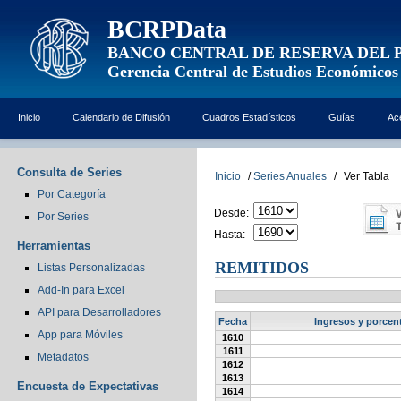
BCRPData
BANCO CENTRAL DE RESERVA DEL 
Gerencia Central de Estudios Económicos
Inicio
Calendario de Difusión
Cuadros Estadísticos
Guías
Ac
Consulta de Series
Inicio
/
Series Anuales
/
Ver Tabla
Por Categoría
Desde:
Por Series
Hasta:
Herramientas
REMITIDOS
Listas Personalizadas
Add-In para Excel
API para Desarrolladores
Fecha
Ingresos y porcent
App para Móviles
1610
1611
Metadatos
1612
1613
Encuesta de Expectativas
1614