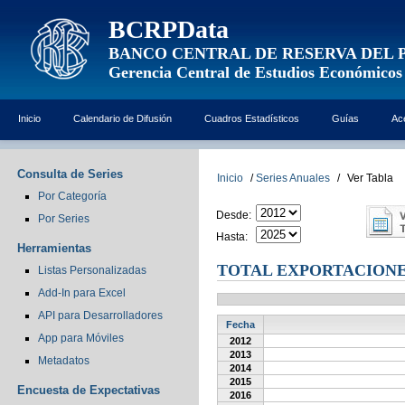
BCRPData
BANCO CENTRAL DE RESERVA DEL 
Gerencia Central de Estudios Económicos
Inicio
Calendario de Difusión
Cuadros Estadísticos
Guías
Ac
Consulta de Series
Inicio
/
Series Anuales
/
Ver Tabla
Por Categoría
Desde:
Por Series
Hasta:
Herramientas
TOTAL EXPORTACIONE
Listas Personalizadas
Add-In para Excel
API para Desarrolladores
Fecha
App para Móviles
2012
2013
Metadatos
2014
2015
Encuesta de Expectativas
2016