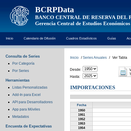
BCRPData
BANCO CENTRAL DE RESERVA DEL 
Gerencia Central de Estudios Económicos
Inicio
Calendario de Difusión
Cuadros Estadísticos
Guías
Ac
Consulta de Series
Inicio
/
Series Anuales
/
Ver Tabla
Por Categoría
Desde:
Por Series
Hasta:
Herramientas
IMPORTACIONES
Listas Personalizadas
Add-In para Excel
API para Desarrolladores
Fecha
App para Móviles
1950
1951
Metadatos
1952
1953
Encuesta de Expectativas
1954