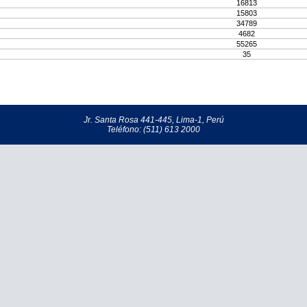
16813
15803
34789
4682
55265
35
Jr. Santa Rosa 441-445, Lima-1, Perú
Teléfono: (511) 613 2000