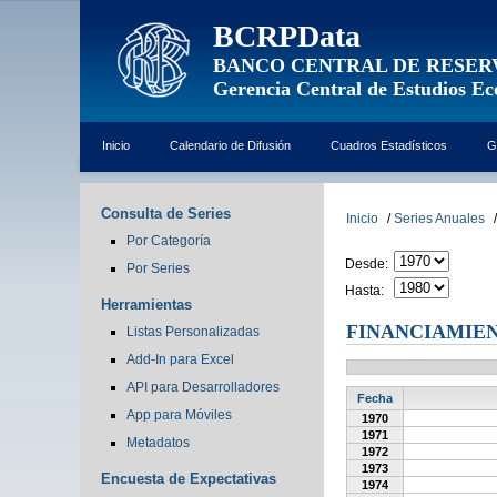
BCRPData
BANCO CENTRAL DE RESER
Gerencia Central de Estudios E
Inicio
Calendario de Difusión
Cuadros Estadísticos
G
Consulta de Series
Inicio
/
Series Anuales
/
Por Categoría
Desde:
Por Series
Hasta:
Herramientas
FINANCIAMIEN
Listas Personalizadas
Add-In para Excel
API para Desarrolladores
Fecha
App para Móviles
1970
1971
Metadatos
1972
1973
Encuesta de Expectativas
1974