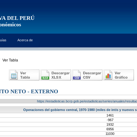
VA DEL PERÚ
conómicos
uías
Acerca de
Ver Tabla
TO NETO - EXTERNO
https://estadisticas.bcrp.gob.pe/estadisticas/series/anuales/resu
Operaciones del gobierno central, 1970-1980 (miles de intis y nuevos s
1461
-967
1932
6956
11030