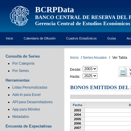
BCRPData
BANCO CENTRAL DE RESERVA DEL 
Gerencia Central de Estudios Económicos
Inicio
Calendario de Difusión
Cuadros Estadísticos
Guías
Ac
Consulta de Series
Inicio
/
Series Anuales
/
Ver Tabla
Por Categoría
Desde:
Por Series
Hasta:
Herramientas
BONOS EMITIDOS DEL 
Listas Personalizadas
Add-In para Excel
API para Desarrolladores
Fecha
M
App para Móviles
2003
2004
Metadatos
2005
2006
Encuesta de Expectativas
2007