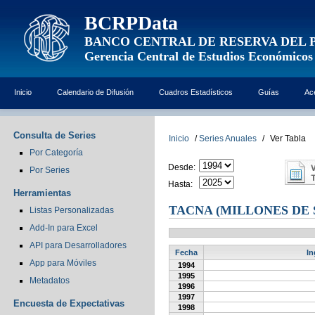
BCRPData
BANCO CENTRAL DE RESERVA DEL 
Gerencia Central de Estudios Económicos
Inicio
Calendario de Difusión
Cuadros Estadísticos
Guías
Ac
Consulta de Series
Inicio
/
Series Anuales
/
Ver Tabla
Por Categoría
Desde:
Por Series
Hasta:
Herramientas
TACNA (MILLONES DE 
Listas Personalizadas
Add-In para Excel
API para Desarrolladores
Fecha
In
App para Móviles
1994
1995
Metadatos
1996
1997
Encuesta de Expectativas
1998