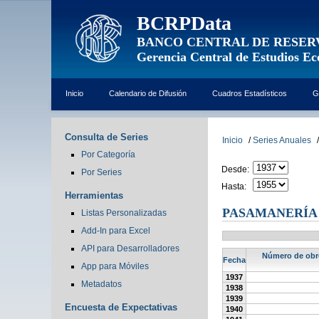
BCRPData
BANCO CENTRAL DE RESER
Gerencia Central de Estudios E
Inicio
Calendario de Difusión
Cuadros Estadísticos
G
Consulta de Series
Inicio
/
Series Anuales
/
Por Categoría
Desde:
Por Series
Hasta:
Herramientas
PASAMANERÍA 
Listas Personalizadas
Add-In para Excel
API para Desarrolladores
Número de obre
Fecha
App para Móviles
1937
Metadatos
1938
1939
Encuesta de Expectativas
1940