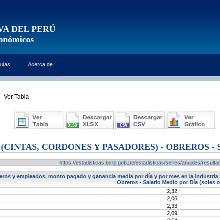
VA DEL PERÚ
conómicos
uías
Acerca de
Ver Tabla
(CINTAS, CORDONES Y PASADORES) - OBREROS - 
https://estadisticas.bcrp.gob.pe/estadisticas/series/anuales/resu
ros y empleados, monto pagado y ganancia media por día y por mes en la industria te
Obreros - Salario Medio por Día (soles o
2,32
2,06
2,33
2,09