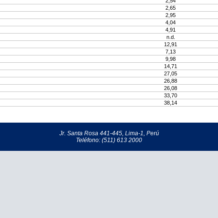
2,54
2,65
2,95
4,04
4,91
n.d.
12,91
7,13
9,98
14,71
27,05
26,88
26,08
33,70
38,14
Jr. Santa Rosa 441-445, Lima-1, Perú
Teléfono: (511) 613 2000