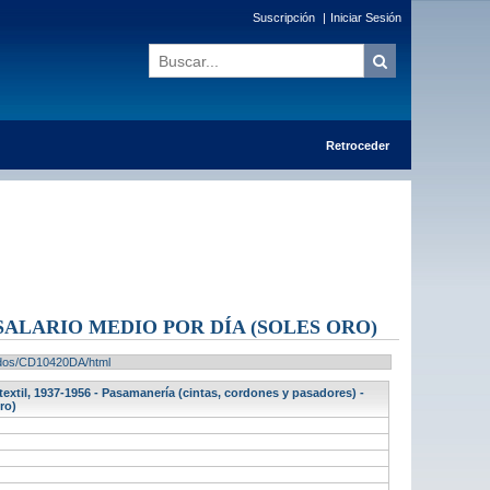
Suscripción
|
Iniciar Sesión
Retroceder
SALARIO MEDIO POR DÍA (SOLES ORO)
ltados/CD10420DA/html
xtil, 1937-1956 - Pasamanería (cintas, cordones y pasadores) -
ro)