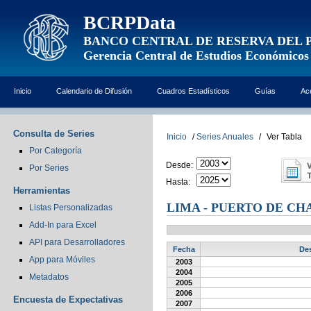
BCRPData
BANCO CENTRAL DE RESERVA DEL 
Gerencia Central de Estudios Económicos
Inicio
Calendario de Difusión
Cuadros Estadísticos
Guías
Ac
Consulta de Series
Inicio
/
Series Anuales
/
Ver Tabla
Por Categoría
Desde:
Por Series
Hasta:
Herramientas
LIMA - PUERTO DE C
Listas Personalizadas
Add-In para Excel
API para Desarrolladores
Fecha
Des
App para Móviles
2003
2004
Metadatos
2005
2006
Encuesta de Expectativas
2007