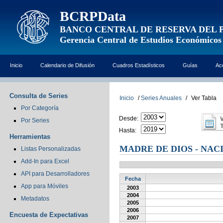
BCRPData
BANCO CENTRAL DE RESERVA DEL 
Gerencia Central de Estudios Económicos
Inicio
Calendario de Difusión
Cuadros Estadísticos
Guías
Ac
Consulta de Series
Inicio
/
Series Anuales
/
Ver Tabla
Por Categoría
Desde:
Por Series
Hasta:
Herramientas
MADRE DE DIOS - NAC
Listas Personalizadas
Add-In para Excel
API para Desarrolladores
Fecha
App para Móviles
2003
2004
Metadatos
2005
2006
Encuesta de Expectativas
2007