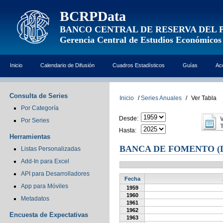
BCRPData
BANCO CENTRAL DE RESERVA DEL 
Gerencia Central de Estudios Económicos
Inicio
Calendario de Difusión
Cuadros Estadísticos
Guías
Ac
Consulta de Series
Inicio
/
Series Anuales
/
Ver Tabla
Por Categoría
Desde:
Por Series
Hasta:
Herramientas
BANCA DE FOMENTO (
Listas Personalizadas
Add-In para Excel
API para Desarrolladores
Fecha
App para Móviles
1959
1960
Metadatos
1961
1962
Encuesta de Expectativas
1963