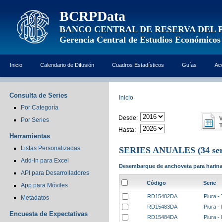
BCRPData
BANCO CENTRAL DE RESERVA DEL 
Gerencia Central de Estudios Económicos
Inicio
Calendario de Difusión
Cuadros Estadísticos
Guías
Ac
Consulta de Series
Inicio
Por Categoría
Desde:
Por Series
Hasta:
Herramientas
Listas Personalizadas
SERIES ANUALES
(34 ser
Add-In para Excel
Desembarque de anchoveta para harina 
API para Desarrolladores
Código
Serie
App para Móviles
RD15482DA
Piura -
Metadatos
RD15483DA
Piura -
Encuesta de Expectativas
RD15484DA
Piura -