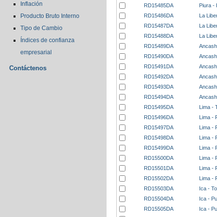
Inflación
RD15485DA
Piura -
RD15486DA
La Libe
Producto Bruto Interno
RD15487DA
La Libe
Tipo de Cambio
RD15488DA
La Libe
Índices de confianza
RD15489DA
Ancash 
empresarial
RD15490DA
Ancash 
RD15491DA
Ancash
Contáctenos
RD15492DA
Ancash
RD15493DA
Ancash
RD15494DA
Ancash
RD15495DA
Lima - 
RD15496DA
Lima - 
RD15497DA
Lima - 
RD15498DA
Lima - 
RD15499DA
Lima - 
RD15500DA
Lima -
RD15501DA
Lima - 
RD15502DA
Lima - 
RD15503DA
Ica - T
RD15504DA
Ica - P
RD15505DA
Ica - P