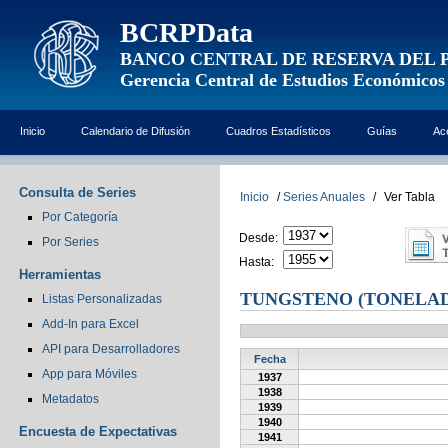
BCRPData
BANCO CENTRAL DE RESERVA DEL 
Gerencia Central de Estudios Económicos
Inicio
Calendario de Difusión
Cuadros Estadísticos
Guías
Ac
Consulta de Series
Inicio
/
Series Anuales
/
Ver Tabla
Por Categoría
Desde:
Por Series
Hasta:
Herramientas
TUNGSTENO (TONELAD
Listas Personalizadas
Add-In para Excel
API para Desarrolladores
Fecha
App para Móviles
1937
1938
Metadatos
1939
1940
Encuesta de Expectativas
1941