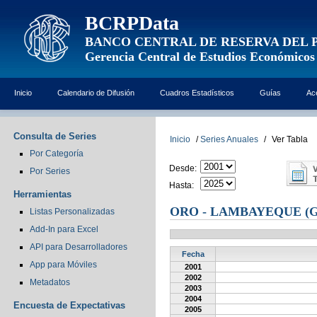
BCRPData
BANCO CENTRAL DE RESERVA DEL 
Gerencia Central de Estudios Económicos
Inicio
Calendario de Difusión
Cuadros Estadísticos
Guías
Ac
Consulta de Series
Inicio
/
Series Anuales
/
Ver Tabla
Por Categoría
Desde:
Por Series
Hasta:
Herramientas
ORO - LAMBAYEQUE (G
Listas Personalizadas
Add-In para Excel
API para Desarrolladores
Fecha
App para Móviles
2001
2002
Metadatos
2003
2004
Encuesta de Expectativas
2005