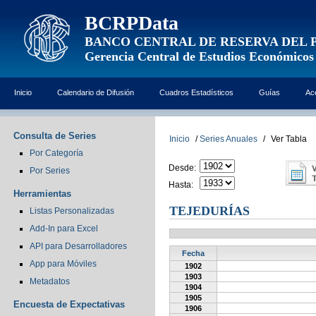
BCRPData
BANCO CENTRAL DE RESERVA DEL 
Gerencia Central de Estudios Económicos
Inicio
Calendario de Difusión
Cuadros Estadísticos
Guías
Ac
Consulta de Series
Inicio
/
Series Anuales
/
Ver Tabla
Por Categoría
Desde:
Por Series
Hasta:
Herramientas
TEJEDURÍAS
Listas Personalizadas
Add-In para Excel
API para Desarrolladores
Fecha
App para Móviles
1902
1903
Metadatos
1904
1905
Encuesta de Expectativas
1906