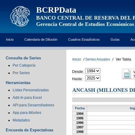
BCRPData
BANCO CENTRAL DE RESERVA DEL 
Gerencia Central de Estudios Económicos
Inicio
Calendario de Difusión
Cuadros Estadísticos
Guías
Ac
Consulta de Series
Inicio
/
Series Anuales
/
Ver Tabla
Por Categoría
Desde:
Por Series
Hasta:
Herramientas
ANCASH (MILLONES DE
Listas Personalizadas
Add-In para Excel
API para Desarrolladores
Fecha
Ing
App para Móviles
1994
1995
Metadatos
1996
1997
Encuesta de Expectativas
1998