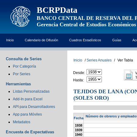
BCRPData
BANCO CENTRAL DE RESERVA DEL 
Gerencia Central de Estudios Económicos
Inicio
Calendario de Difusión
Cuadros Estadísticos
Guías
Ac
Consulta de Series
Inicio
/
Series Anuales
/
Ver Tabla
Por Categoría
Desde:
Por Series
Hasta:
Herramientas
TEJIDOS DE LANA (CO
Listas Personalizadas
(SOLES ORO)
Add-In para Excel
API para Desarrolladores
App para Móviles
Número de obreros y empleados, 
Fecha
Metadatos
1938
1939
Encuesta de Expectativas
1940