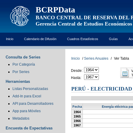
BCRPData
BANCO CENTRAL DE RESERVA DEL 
Gerencia Central de Estudios Económicos
Inicio
Calendario de Difusión
Cuadros Estadísticos
Guías
Ac
Consulta de Series
Inicio
/
Series Anuales
/
Ver Tabla
Por Categoría
Desde:
Por Series
Hasta:
Herramientas
PERÚ - ELECTRICIDAD
Listas Personalizadas
Add-In para Excel
API para Desarrolladores
Fecha
Energía eléctrica pa
App para Móviles
1964
1965
Metadatos
1966
1967
Encuesta de Expectativas