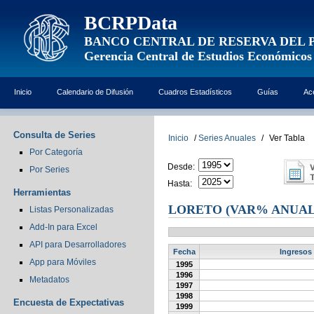
BCRPData
BANCO CENTRAL DE RESERVA DEL 
Gerencia Central de Estudios Económicos
Inicio
Calendario de Difusión
Cuadros Estadísticos
Guías
Ac
Consulta de Series
Inicio
/
Series Anuales
/
Ver Tabla
Por Categoría
Desde:
Por Series
Hasta:
Herramientas
LORETO (VAR% ANUAL
Listas Personalizadas
Add-In para Excel
API para Desarrolladores
Fecha
Ingresos 
App para Móviles
1995
1996
Metadatos
1997
1998
Encuesta de Expectativas
1999