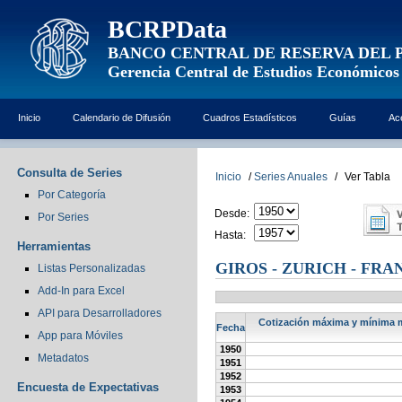
BCRPData
BANCO CENTRAL DE RESERVA DEL 
Gerencia Central de Estudios Económicos
Inicio
Calendario de Difusión
Cuadros Estadísticos
Guías
Ac
Consulta de Series
Inicio
/
Series Anuales
/
Ver Tabla
Por Categoría
Desde:
Por Series
Hasta:
Herramientas
GIROS - ZURICH - FR
Listas Personalizadas
Add-In para Excel
API para Desarrolladores
Cotización máxima y mínima me
Fecha
App para Móviles
1950
Metadatos
1951
1952
Encuesta de Expectativas
1953